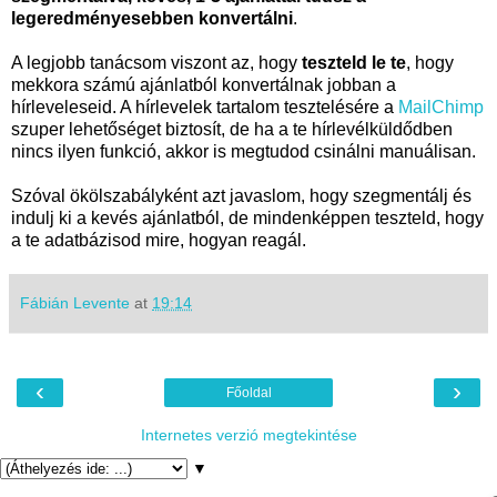
legeredményesebben konvertálni
.
A legjobb tanácsom viszont az, hogy
teszteld le te
, hogy
mekkora számú ajánlatból konvertálnak jobban a
hírleveleseid. A hírlevelek tartalom tesztelésére a
MailChimp
szuper lehetőséget biztosít, de ha a te hírlevélküldődben
nincs ilyen funkció, akkor is megtudod csinálni manuálisan.
Szóval ökölszabályként azt javaslom, hogy szegmentálj és
indulj ki a kevés ajánlatból, de mindenképpen teszteld, hogy
a te adatbázisod mire, hogyan reagál.
Fábián Levente
at
19:14
‹
›
Főoldal
Internetes verzió megtekintése
▼