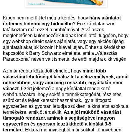
Kiben nem merült fel még a kérdés, hogy
hány ajánlatot
érdemes betenni egy hírlevélbe?
Én számtalanszor
találkoztam már ezzel a problémával. A válaszok
meglehetősen különbözőek tudnak lenni attól függően, hogy
egy webshop direkt sales ajánlatát, vagy egy akciós újság
ajánlatait akarjuk közölni hírlevél útján. Ehhez a kérdéshez
kapcsolódik Barry Schwartz elmélete, ami a „Választás
Paradoxona” néven vált ismerté, de erről majd a cikk végén.
Az már régóta köztudott elmélet, hogy
minél több
választási lehetőséget kínálsz fel a célszemélynek, annál
nehezebben, vagy ami még rosszabb, egyáltalán nem
választ
. Ezért jellemző a nagy kínálattal rendelkező
webáruházakra, hogy sokféle termékkategóriát, részletes
szűrőket és fejlett keresőt használnak. Így a látogató
egyszerűen és gyorsan letudja szűkíteni a kínálatot azokra a
termékekre, amik őt érdeklik.
Az a jól működő vásárlást
támogató rendszer, aminek a segítségével nagyon
egyszerűen és gyorsan leszűkíthető a kínálat 3-5
termékre
. Ekkora mennyiségből már sokkal könnyebben