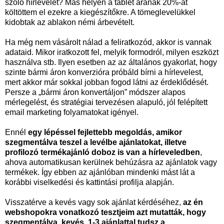
szóló hírlevelet? Más helyen a tablet árának 20%-át
költöttem el ezekre a kiegészítőkre. A tömeglevelükkel
kidobtak az ablakon némi árbevételt.
Ha még nem vásárolt nálad a feliratkozód, akkor is vannak
adataid. Mikor iratkozott fel, melyik formodról, milyen eszközt
használva stb. Ilyen esetben az az általános gyakorlat, hogy
szinte bármi áron konverzióra próbáld bírni a hírlevelest,
mert akkor már sokkal jobban fogod látni az érdeklődését.
Persze a „bármi áron konvertáljon” módszer alapos
mérlegelést, és stratégiai tervezésen alapuló, jól felépített
email marketing folyamatokat igényel.
Ennél
egy lépéssel fejlettebb megoldás, amikor
szegmentálva teszel a levélbe ajánlatokat, illetve
profilozó termékajánló doboz is van a hírleveledben
,
ahova automatikusan kerülnek behúzásra az ajánlatok vagy
termékek. Így ebben az ajánlóban mindenki mást lát a
korábbi viselkedési és kattintási profilja alapján.
Visszatérve a kevés vagy sok ajánlat kérdéséhez,
az én
webshopokra vonatkozó tesztjeim azt mutatták, hogy
szegmentálva, kevés, 1-3 ajánlattal tudsz a