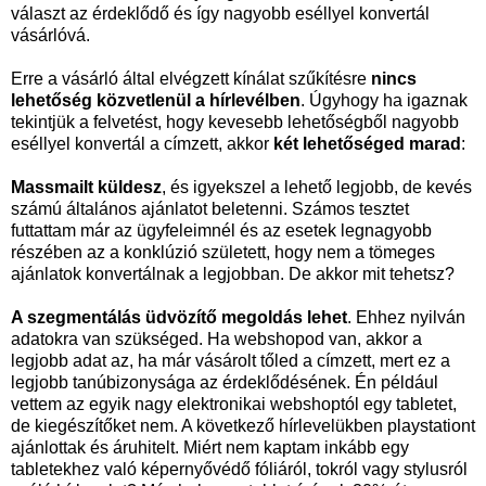
választ az érdeklődő és így nagyobb eséllyel konvertál
vásárlóvá.
Erre a vásárló által elvégzett kínálat szűkítésre
nincs
lehetőség közvetlenül a hírlevélben
. Úgyhogy ha igaznak
tekintjük a felvetést, hogy kevesebb lehetőségből nagyobb
eséllyel konvertál a címzett, akkor
két lehetőséged marad
:
Massmailt küldesz
, és igyekszel a lehető legjobb, de kevés
számú általános ajánlatot beletenni. Számos tesztet
futtattam már az ügyfeleimnél és az esetek legnagyobb
részében az a konklúzió született, hogy nem a tömeges
ajánlatok konvertálnak a legjobban. De akkor mit tehetsz?
A szegmentálás üdvözítő megoldás lehet
. Ehhez nyilván
adatokra van szükséged. Ha webshopod van, akkor a
legjobb adat az, ha már vásárolt tőled a címzett, mert ez a
legjobb tanúbizonysága az érdeklődésének. Én például
vettem az egyik nagy elektronikai webshoptól egy tabletet,
de kiegészítőket nem. A következő hírlevelükben playstationt
ajánlottak és áruhitelt. Miért nem kaptam inkább egy
tabletekhez való képernyővédő fóliáról, tokról vagy stylusról