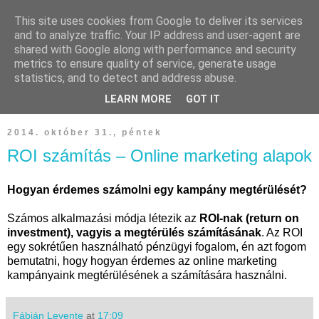
-->
This site uses cookies from Google to deliver its services
and to analyze traffic. Your IP address and user-agent are
Fábián Levente
shared with Google along with performance and security
metrics to ensure quality of service, generate usage
statistics, and to detect and address abuse.
Gondolatok az online marketingről, különösen az email és
affiliate marketingről.
LEARN MORE
GOT IT
2014. október 31., péntek
ROI számítás – Online marketing alapok
Hogyan érdemes számolni egy kampány megtérülését?
Számos alkalmazási módja létezik az
ROI-nak (return on
investment), vagyis a megtérülés számításának
. Az ROI
egy sokrétűen használható pénzügyi fogalom, én azt fogom
bemutatni, hogy hogyan érdemes az online marketing
kampányaink megtérülésének a számítására használni.
Fábián Levente
at
17:09